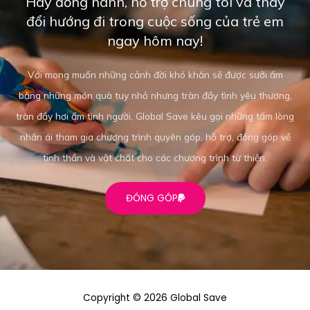
Hãy đồng hành, hỗ trợ chúng tôi và thay
đổi hướng đi trong cuộc sống của trẻ em
ngay hôm nay!
Với mong muốn những cảnh đời khó khăn sẽ được sưởi ấm
bằng những món quà tuy nhỏ nhưng tràn đầy tình yêu thương,
tràn đầy hơi ấm tình người, Global Save kêu gọi những tấm lòng
nhân ái tham gia chương trình quyên góp, hỗ trợ, đóng góp về
tinh thần và vật chất cho các chương trình từ thiện.
ĐÓNG GÓP
Copyright © 2026 Global Save