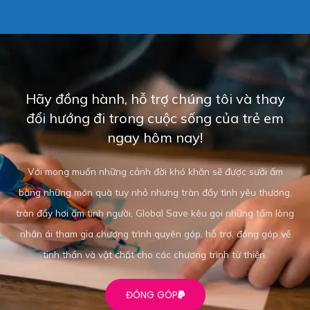
Hãy đồng hành, hỗ trợ chúng tôi và thay
đổi hướng đi trong cuộc sống của trẻ em
ngay hôm nay!
Với mong muốn những cảnh đời khó khăn sẽ được sưởi ấm
bằng những món quà tuy nhỏ nhưng tràn đầy tình yêu thương,
tràn đầy hơi ấm tình người, Global Save kêu gọi những tấm lòng
nhân ái tham gia chương trình quyên góp, hỗ trợ, đóng góp về
tinh thần và vật chất cho các chương trình từ thiện.
ĐÓNG GÓP