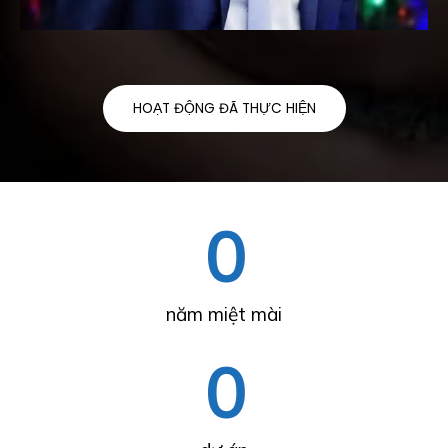
HOẠT ĐỘNG ĐÃ THỰC HIỆN
0
năm miệt mài
0