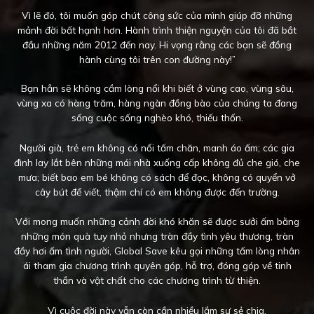
Vì lẽ đó, tôi muốn góp chút công sức của mình giúp đỡ những
mảnh đời bất hạnh hơn. Hành trình thiện nguyện của tôi đã bắt
đầu những năm 2012 đến nay. Hi vọng rằng các bạn sẽ đồng
hành cùng tôi trên con đường này!”
Bạn hẳn sẽ không cầm lòng nổi khi biết ở vùng cao, vùng sâu,
vùng xa có hàng trăm, hàng ngàn đồng bào của chúng ta đang
sống cuộc sống nghèo khó, thiếu thốn.
Người già, trẻ em không có nổi tấm chăn, manh áo ấm; các gia
đình lay lắt bên những mái nhà xuống cấp không đủ che gió, che
mưa; biết bao em bé không có sách để đọc, không có quyển vở
cây bút để viết, thậm chí có em không được đến trường.
Với mong muốn những cảnh đời khó khăn sẽ được sưởi ấm bằng
những món quà tuy nhỏ nhưng tràn đầy tình yêu thương, tràn
đầy hơi ấm tình người, Global Save kêu gọi những tấm lòng nhân
ái tham gia chương trình quyên góp, hỗ trợ, đóng góp về tinh
thần và vật chất cho các chương trình từ thiện.
Vì cuộc đời này vẫn còn cần nhiều lắm sự sẻ chia.