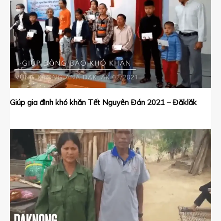
Giúp gia đình khó khăn Tết Nguyên Đán 2021 – Đăklăk